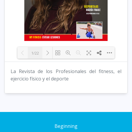
1/22
La Revista de los Profesionales del fitness, el
Loading PDF 9% ...
ejercicio físico y el deporte
Beginning