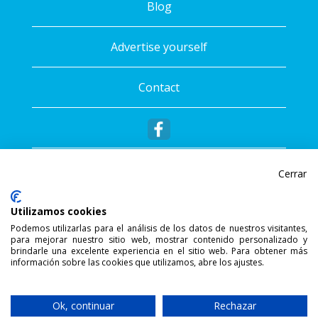
Blog
Advertise yourself
Contact
Cerrar
Utilizamos cookies
Podemos utilizarlas para el análisis de los datos de nuestros visitantes,
para mejorar nuestro sitio web, mostrar contenido personalizado y
®
Copyright © 2026 - Sportalis
. All rights
brindarle una excelente experiencia en el sitio web. Para obtener más
información sobre las cookies que utilizamos, abre los ajustes.
reserved.
SSL Secure Connection
Ok, continuar
Rechazar