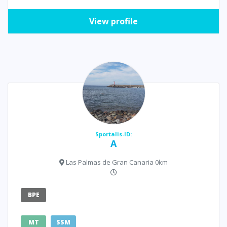
View profile
Sportalis-ID:
A
Las Palmas de Gran Canaria 0km
BPE
MT
SSM