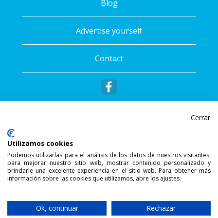
Blog
Advertise yourself
Contact
Cerrar
Utilizamos cookies
Podemos utilizarlas para el análisis de los datos de nuestros visitantes,
para mejorar nuestro sitio web, mostrar contenido personalizado y
®
Copyright © 2026 - Sportalis
. All rights
brindarle una excelente experiencia en el sitio web. Para obtener más
información sobre las cookies que utilizamos, abre los ajustes.
reserved.
SSL Secure Connection
Ok, continuar
Rechazar