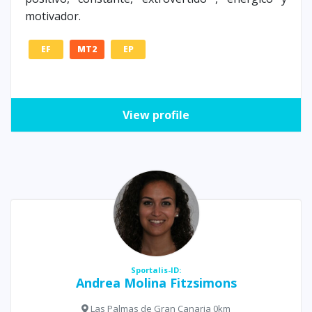
motivador.
EF
MT2
EP
View profile
Sportalis-ID:
Andrea Molina Fitzsimons
Las Palmas de Gran Canaria 0km