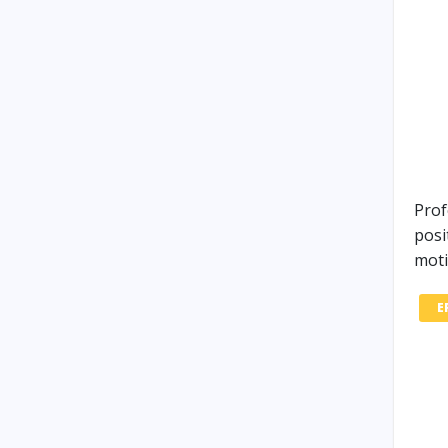
Prof
posi
moti
E