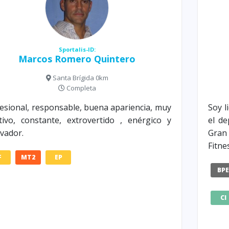
Sportalis-ID:
Marcos Romero Quintero
Santa Brígida 0km
Completa
esional, responsable, buena apariencia, muy
Soy l
tivo, constante, extrovertido , enérgico y
el de
vador.
Gran
Fitne
F
MT2
EP
BP
CI