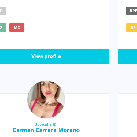
HD
BP
D
MC
EP
View profile
Sportalis-ID:
Carmen Carrera Moreno