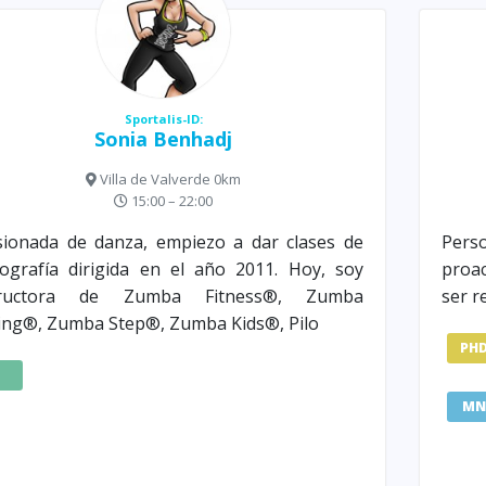
Sportalis-ID:
Sonia Benhadj
Villa de Valverde 0km
15:00 – 22:00
ionada de danza, empiezo a dar clases de
Pers
ografía dirigida en el año 2011. Hoy, soy
proac
tructora de Zumba Fitness®, Zumba
ser r
ng®, Zumba Step®, Zumba Kids®, Pilo
PH
Z
MN