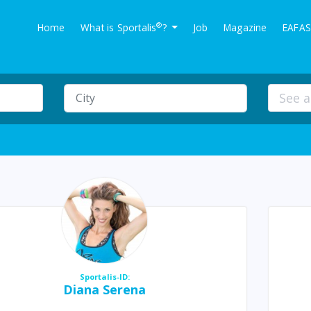
®
Home
What is Sportalis
?
Job
Magazine
EAFAS
Sportalis-ID:
Diana Serena