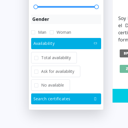
Soy 
Gender
el 
Man
Woman
cer
form
Availability
B
Total availability
Ask for availability
No available
Search certificates