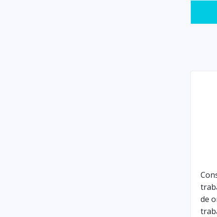
Con
trab
de o
trab