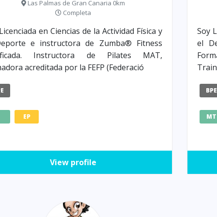
Las Palmas de Gran Canaria 0km
Completa
Licenciada en Ciencias de la Actividad Física y
Soy L
Deporte e instructora de Zumba® Fitness
el D
tificada. Instructora de Pilates MAT,
Forma
adora acreditada por la FEFP (Federació
Trai
PE
BP
Z
EP
MT
View profile