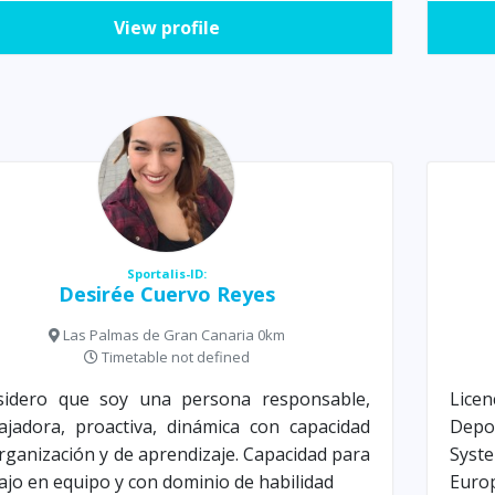
View profile
Sportalis-ID:
Desirée Cuervo Reyes
Las Palmas de Gran Canaria 0km
Timetable not defined
sidero que soy una persona responsable,
Licen
ajadora, proactiva, dinámica con capacidad
Depo
rganización y de aprendizaje. Capacidad para
Syst
ajo en equipo y con dominio de habilidad
Europ