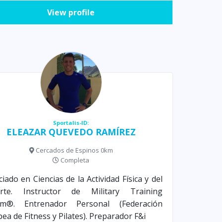
View profile
Sportalis-ID:
ELEAZAR QUEVEDO RAMÍREZ
Cercados de Espinos 0km
Completa
ciado en Ciencias de la Actividad Física y del
rte. Instructor de Military Training
em®. Entrenador Personal (Federación
ea de Fitness y Pilates). Preparador F&i