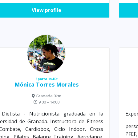
View profile
Sportalis-ID:
Mónica Torres Morales
Granada 0km
9:00 – 14:00
 Dietista - Nutricionista graduada en la
Exper
ersidad de Granada. Instructora de Fitness
pers
Combate, Cardiobox, Ciclo Indoor, Cross
PFE
ning, Pilates, Balance Training, Aerodance,