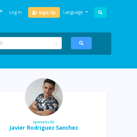
®
Log In
Language
Sign Up
Sportalis-ID:
Javier Rodriguez Sanchez