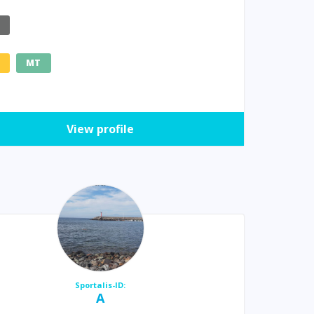
E
MT
View profile
Sportalis-ID:
A