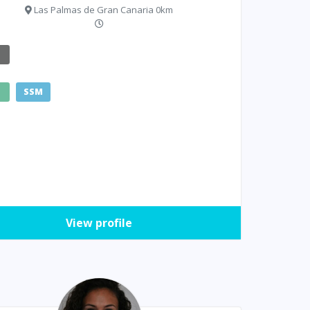
Las Palmas de Gran Canaria 0km
E
SSM
View profile