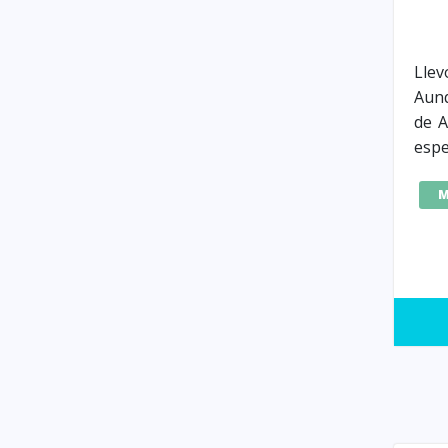
Llev
Aun
de A
espe