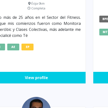
Écija 0km
Completa
o más de 25 años en el Sector del Fitness.
BP
que mis comienzos fueron como Monitora
eróbic y Clases Colectivas, más adelante me
MT
cialicé como Té
M
AE
EP
View profile