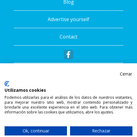
Blog
Advertise yourself
Contact
Cerrar
Utilizamos cookies
Podemos utilizarlas para el análisis de los datos de nuestros visitantes,
para mejorar nuestro sitio web, mostrar contenido personalizado y
®
Copyright © 2026 - Sportalis
. All rights
brindarle una excelente experiencia en el sitio web. Para obtener más
información sobre las cookies que utilizamos, abre los ajustes.
reserved.
SSL Secure Connection
Ok, continuar
Rechazar