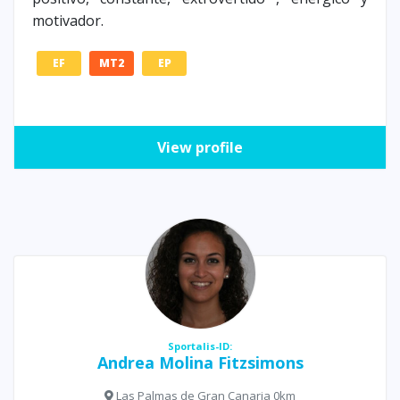
motivador.
EF
MT2
EP
View profile
Sportalis-ID:
Andrea Molina Fitzsimons
Las Palmas de Gran Canaria 0km