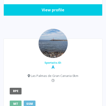
View profile
Sportalis-ID:
A
Las Palmas de Gran Canaria 0km
BPE
MT
SSM