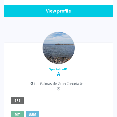
View profile
Sportalis-ID:
A
Las Palmas de Gran Canaria 0km
BPE
MT
SSM