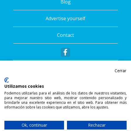
Blog
Advertise yourself
Contact
Cerrar
Utilizamos cookies
Podemos utilizarlas para el análisis de los datos de nuestros visitantes,
para mejorar nuestro sitio web, mostrar contenido personalizado y
®
Copyright © 2026 - Sportalis
. All rights
brindarle una excelente experiencia en el sitio web. Para obtener más
información sobre las cookies que utilizamos, abre los ajustes.
reserved.
SSL Secure Connection
Ok, continuar
Rechazar