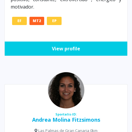
motivador.
EF
MT2
EP
View profile
Sportalis-ID:
Andrea Molina Fitzsimons
Las Palmas de Gran Canaria 0km