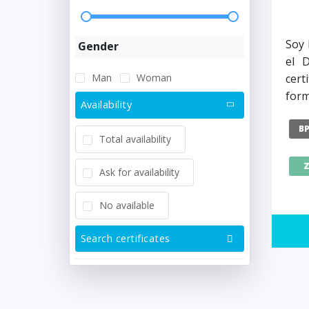
Soy 
Gender
el 
Man
Woman
cer
form
Availability
B
Total availability
Ask for availability
No available
Search certificates