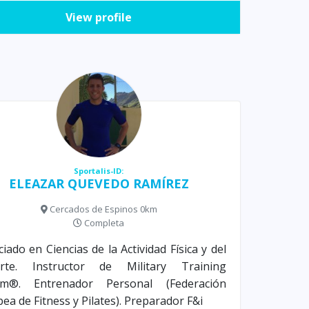
View profile
Sportalis-ID:
ELEAZAR QUEVEDO RAMÍREZ
Cercados de Espinos 0km
Completa
ciado en Ciencias de la Actividad Física y del
rte. Instructor de Military Training
em®. Entrenador Personal (Federación
ea de Fitness y Pilates). Preparador F&i