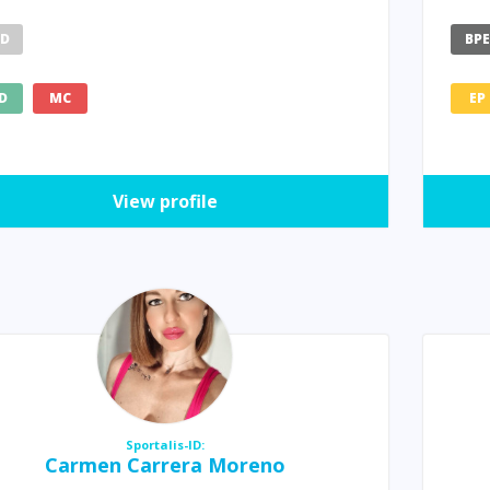
HD
BP
D
MC
EP
View profile
Sportalis-ID:
Carmen Carrera Moreno