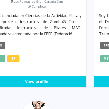
Las Palmas de Gran Canaria 0km
Completa
Licenciada en Ciencias de la Actividad Física y
Soy L
Deporte e instructora de Zumba® Fitness
el D
tificada. Instructora de Pilates MAT,
Forma
adora acreditada por la FEFP (Federació
Trai
PE
BP
Z
EP
MT
View profile