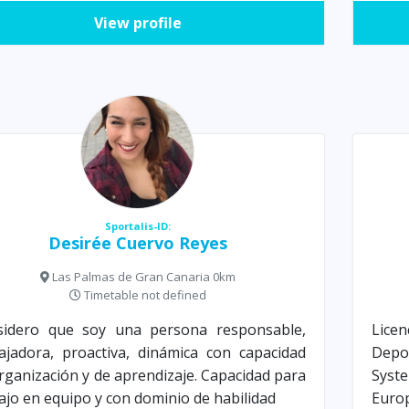
View profile
Sportalis-ID:
Desirée Cuervo Reyes
Las Palmas de Gran Canaria 0km
Timetable not defined
sidero que soy una persona responsable,
Licen
ajadora, proactiva, dinámica con capacidad
Depo
rganización y de aprendizaje. Capacidad para
Syst
ajo en equipo y con dominio de habilidad
Europ