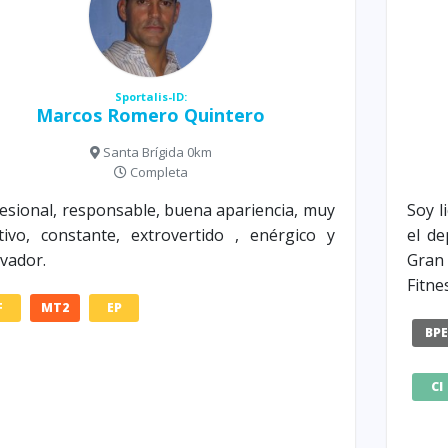
Sportalis-ID:
Marcos Romero Quintero
Santa Brígida 0km
Completa
esional, responsable, buena apariencia, muy
Soy l
tivo, constante, extrovertido , enérgico y
el de
vador.
Gran
Fitne
F
MT2
EP
BP
CI