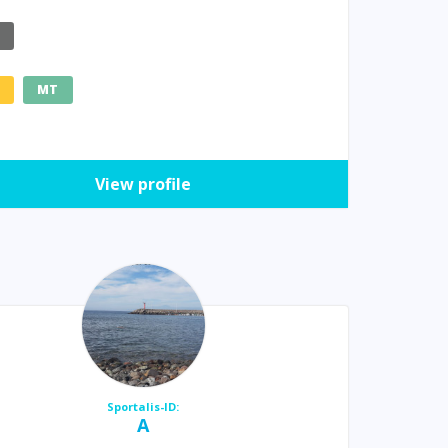
E
MT
View profile
Sportalis-ID:
A