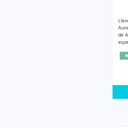
Llev
Aun
de A
espe