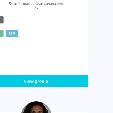
Las Palmas de Gran Canaria 0km
E
SSM
View profile