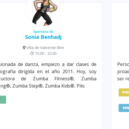
Sportalis-ID:
Sonia Benhadj
Villa de Valverde 0km
15:00 – 22:00
ionada de danza, empiezo a dar clases de
Pers
ografía dirigida en el año 2011. Hoy, soy
proac
tructora de Zumba Fitness®, Zumba
ser r
ng®, Zumba Step®, Zumba Kids®, Pilo
PH
Z
MN