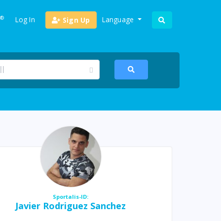
®
Log In
Language
Sign Up
Sportalis-ID:
Javier Rodriguez Sanchez