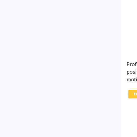
Prof
posi
moti
E