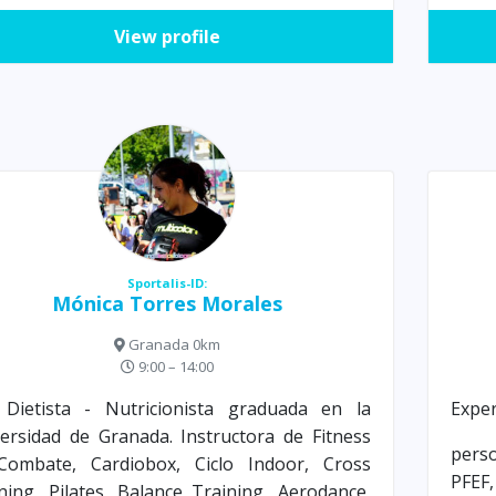
View profile
Sportalis-ID:
Mónica Torres Morales
Granada 0km
9:00 – 14:00
 Dietista - Nutricionista graduada en la
Exper
ersidad de Granada. Instructora de Fitness
pers
Combate, Cardiobox, Ciclo Indoor, Cross
PFE
ning, Pilates, Balance Training, Aerodance,