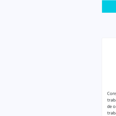
Con
trab
de o
trab