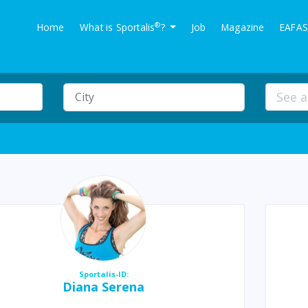
®
Home
What is Sportalis
?
Job
Magazine
EAFAS
Sportalis-ID:
Diana Serena