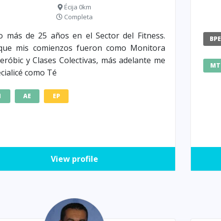
Écija 0km
Completa
o más de 25 años en el Sector del Fitness.
BP
que mis comienzos fueron como Monitora
eróbic y Clases Colectivas, más adelante me
MT
cialicé como Té
M
AE
EP
View profile