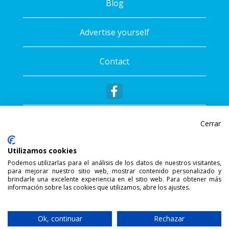
Blog
Advertise yourself
Contact
Cerrar
Utilizamos cookies
Podemos utilizarlas para el análisis de los datos de nuestros visitantes,
para mejorar nuestro sitio web, mostrar contenido personalizado y
®
Copyright © 2026 - Sportalis
. All rights
brindarle una excelente experiencia en el sitio web. Para obtener más
información sobre las cookies que utilizamos, abre los ajustes.
reserved.
SSL Secure Connection
Ok, continuar
Rechazar