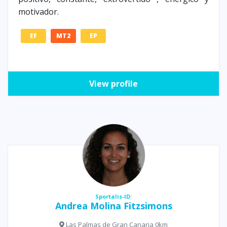
motivador.
EF
MT2
EP
View profile
Sportalis-ID:
Andrea Molina Fitzsimons
Las Palmas de Gran Canaria 0km