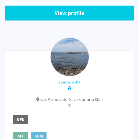
View profile
Sportalis-ID:
A
Las Palmas de Gran Canaria 0km
BPE
MT
SSM